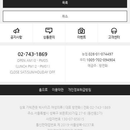
목록
취소
공지사항
상품문의
이벤트
고객센터
02-743-1869
농협
026-01-074497
우리
1005-702-094904
OPEN AM10 - PM05
예금주 : 방연화
(LUNCH PM12 - PM01)
CLOSE SAT/SUN/HOLIDAY OFF
홈으로
이용약관
개인정보취급방침
상호 가빅큰옷 빅사이즈 여성의류 | 대표 방연화 | 전화 02-743-1869
주소 서울특별시 성북구 보문로30가길 27-6 (동선동2가)
사업자번호 130-07-85615
통신판매업번호 제 2019-서울성북-0237호