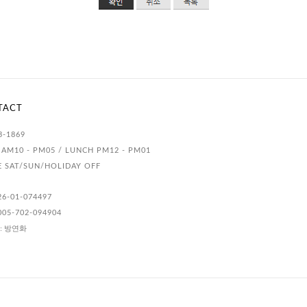
TACT
3-1869
AM10 - PM05 / LUNCH PM12 - PM01
E SAT/SUN/HOLIDAY OFF
26-01-074497
005-702-094904
: 방연화