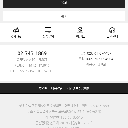
목록
취소
공지사항
상품문의
이벤트
고객센터
02-743-1869
농협
026-01-074497
우리
1005-702-094904
OPEN AM10 - PM05
예금주 : 방연화
(LUNCH PM12 - PM01)
CLOSE SAT/SUN/HOLIDAY OFF
홈으로
이용약관
개인정보취급방침
상호 가빅큰옷 빅사이즈 여성의류 | 대표 방연화 | 전화 02-743-1869
주소 서울특별시 성북구 보문로30가길 27-6 (동선동2가)
사업자번호 130-07-85615
통신판매업번호 제 2019-서울성북-0237호