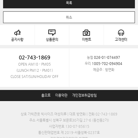
목록
취소
공지사항
상품문의
이벤트
고객센터
02-743-1869
농협
026-01-074497
우리
1005-702-094904
OPEN AM10 - PM05
예금주 : 방연화
(LUNCH PM12 - PM01)
CLOSE SAT/SUN/HOLIDAY OFF
홈으로
이용약관
개인정보취급방침
상호 가빅큰옷 빅사이즈 여성의류 | 대표 방연화 | 전화 02-743-1869
주소 서울특별시 성북구 보문로30가길 27-6 (동선동2가)
사업자번호 130-07-85615
통신판매업번호 제 2019-서울성북-0237호