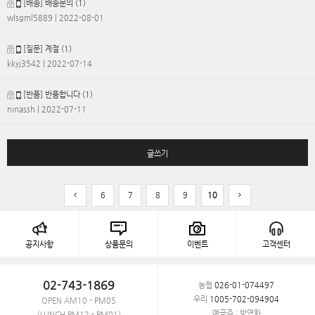
[배송] 배송문의
(1)
wlsgml5889
| 2022-08-01
[질문] 계절
(1)
kkyj3542
| 2022-07-14
[반품] 반품합니다
(1)
ninassh
| 2022-07-11
글쓰기
6
7
8
9
10
공지사항
상품문의
이벤트
고객센터
02-743-1869
농협
026-01-074497
우리
1005-702-094904
OPEN AM10 - PM05
예금주 : 방연화
(LUNCH PM12 - PM01)