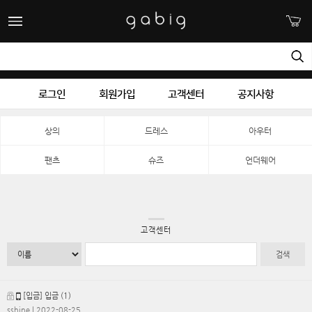
로그인
회원가입
고객센터
공지사항
상의
드레스
아우터
팬츠
슈즈
언더웨어
고객센터
검색
[입금] 입금
(1)
sshine
| 2022-08-25