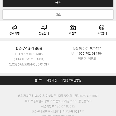
목록
취소
공지사항
상품문의
이벤트
고객센터
02-743-1869
농협
026-01-074497
우리
1005-702-094904
OPEN AM10 - PM05
예금주 : 방연화
(LUNCH PM12 - PM01)
CLOSE SAT/SUN/HOLIDAY OFF
홈으로
이용약관
개인정보취급방침
상호 가빅큰옷 빅사이즈 여성의류 | 대표 방연화 | 전화 02-743-1869
주소 서울특별시 성북구 보문로30가길 27-6 (동선동2가)
사업자번호 130-07-85615
통신판매업번호 제 2019-서울성북-0237호