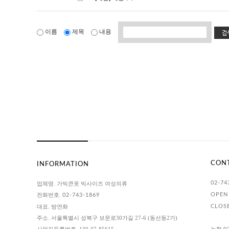
이름
제목
내용
CON
INFORMATION
02-74
업체명. 가빅큰옷 빅사이즈 여성의류
전화번호.
OPEN 
02-743-1869
대표. 방연화
CLOS
주소. 서울특별시 성북구 보문로30가길 27-6 (동선동2가)
사업자등록번호. 130-07-85615
농협