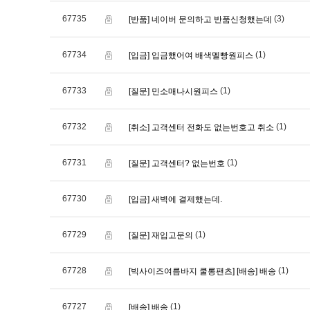
67735
(3)
[반품] 네이버 문의하고 반품신청했는데
67734
(1)
[입금] 입금했어여 배색멜빵원피스
67733
(1)
[질문] 민소매나시원피스
67732
(1)
[취소] 고객센터 전화도 없는번호고 취소
67731
(1)
[질문] 고객센터? 없는번호
67730
[입금] 새벽에 결제했는데.
67729
(1)
[질문] 재입고문의
67728
(1)
[빅사이즈여름바지 쿨롱팬츠]
[배송] 배송
67727
(1)
[배송] 배송