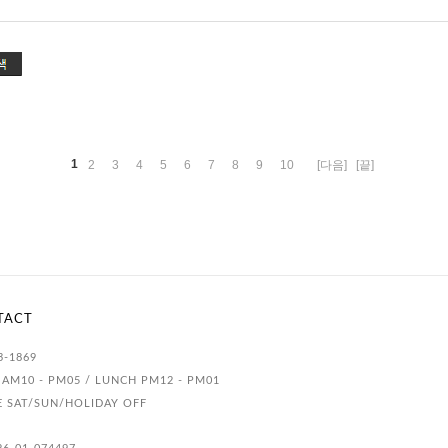
1
2
3
4
5
6
7
8
9
10
[다음]
[끝]
TACT
3-1869
AM10 - PM05 / LUNCH PM12 - PM01
E SAT/SUN/HOLIDAY OFF