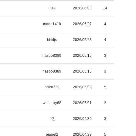
이나
2026/06/03
14
made1418
2026/05/27
4
bhkljs
2026/05/23
4
hasoo8389
2026/05/15
3
hasoo8389
2026/05/15
3
hmr0329
2026/05/09
5
whitesky68
2026/05/01
2
수진
2026/04/30
3
piaget2
2026/04/29
5