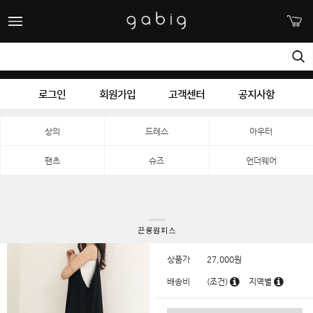
로그인
회원가입
고객센터
공지사항
상의
드레스
아우터
팬츠
슈즈
언더웨어
끈롱원피스
상품가
27,000
원
배송비
(조건)
지역별