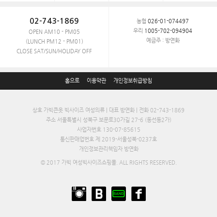
02-743-1869
농협
026-01-074497
우리
1005-702-094904
OPEN AM10 - PM05
예금주 : 방연화
(LUNCH PM12 - PM01)
CLOSE SAT/SUN/HOLIDAY OFF
홈으로
이용약관
개인정보취급방침
상호 가빅큰옷 빅사이즈 여성의류 | 대표 방연화 | 전화 02-743-1869
주소 서울특별시 성북구 보문로30가길 27-6 (동선동2가)
사업자번호 130-07-85615
통신판매업번호 제 2019-서울성북-0237호
개인정보관리책임자 방연화
© 2017 가빅 여성빅사이즈쇼핑몰. ALL RIGHTS RESERVED.