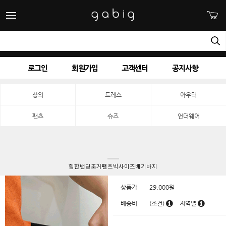
로그인
회원가입
고객센터
공지사항
상의
드레스
아우터
팬츠
슈즈
언더웨어
힙한밴딩조거팬츠빅사이즈배기바지
상품가
29,000
원
배송비
(조건)
지역별