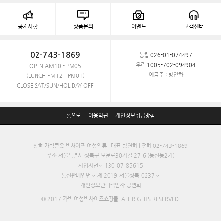
공지사항
상품문의
이벤트
고객센터
02-743-1869
농협
026-01-074497
우리
1005-702-094904
OPEN AM10 - PM05
예금주 : 방연화
(LUNCH PM12 - PM01)
CLOSE SAT/SUN/HOLIDAY OFF
홈으로
이용약관
개인정보취급방침
상호 가빅큰옷 빅사이즈 여성의류 | 대표 방연화 | 전화 02-743-1869
주소 서울특별시 성북구 보문로30가길 27-6 (동선동2가)
사업자번호 130-07-85615
통신판매업번호 제 2019-서울성북-0237호
개인정보관리책임자 방연화
© 2017 가빅 여성빅사이즈쇼핑몰. ALL RIGHTS RESERVED.